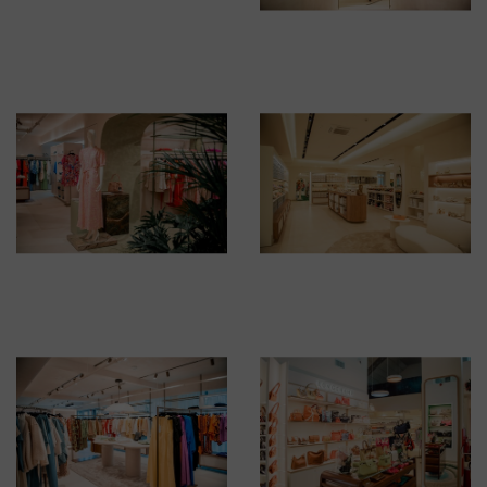
BRUSSELSESTEENWEG 129
1980 ZEMST, BELGIQUE
E. INFO@CARMI.BE
T. +32 (0)16 61 71 60