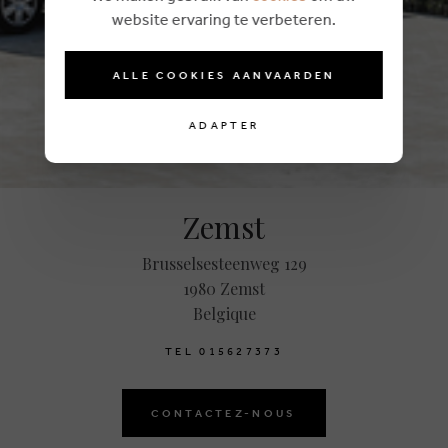
website ervaring te verbeteren.
ALLE COOKIES AANVAARDEN
ADAPTER
Zemst
Brusselsesteenweg 129
1980 Zemst
Belgique
T
E
L
0
1
5
6
2
7
3
7
3
CONTACTEZ-NOUS