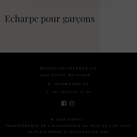
Echarpe pour garçons
BRUSSELSESTEENWEG 129
1980 ZEMST, BELGIQUE
E. INFO@CARMI.BE
T. +32 (0)16 61 71 60
© 2026 CARMI -
TRANSPARENCE DE L'E-COMMERCE AU SEIN DE L'UE AVEC
LA PLATEFORME D'INFORMATION ODR