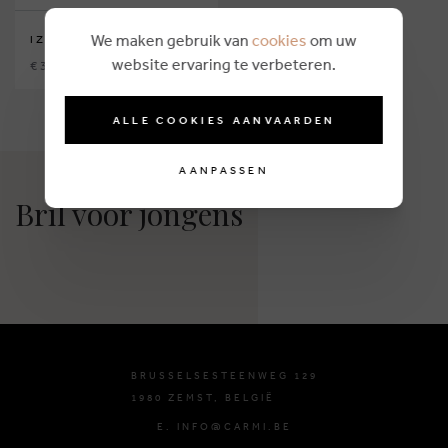
We maken gebruik van
cookies
om uw
IZIPIZI
website ervaring te verbeteren.
€ 30,00
ALLE COOKIES AANVAARDEN
AANPASSEN
Bril voor jongens
BRUSSELSESTEENWEG 129
1980 ZEMST, BELGIË
E. INFO@CARMI.BE