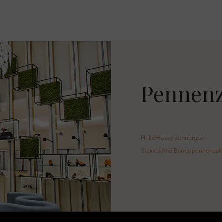
Pennenz
Hello Hossy pennenzak
Stones And Bones pennenzak