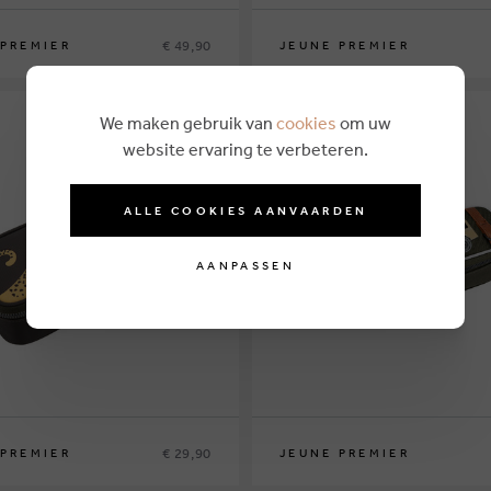
€ 49,90
 PREMIER
JEUNE PREMIER
We maken gebruik van
cookies
om uw
website ervaring te verbeteren.
ALLE COOKIES AANVAARDEN
AANPASSEN
€ 29,90
 PREMIER
JEUNE PREMIER