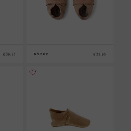
€ 39,95
€ 39,95
BOBUX
S
M
L