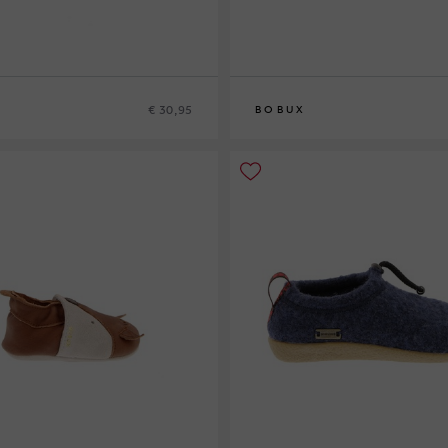
€ 30,95
BOBUX
8
30
S
M
L