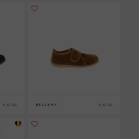
€ 42,00
€ 42,00
BELLAMY
26
27
28
29
30
31
32