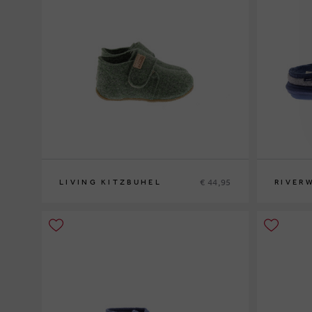
€ 44,95
LIVING KITZBUHEL
RIVER
23
24
25
26
27
28
28
29
30
3