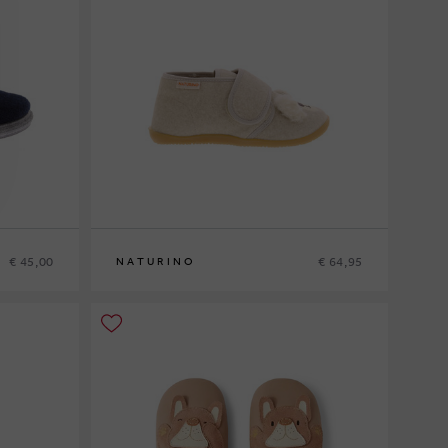
€ 45,00
€ 64,95
NATURINO
26
27
28
29
30
31