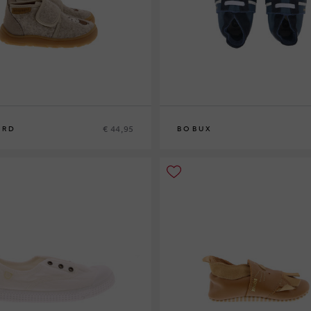
€ 44,95
ARD
BOBUX
S
L