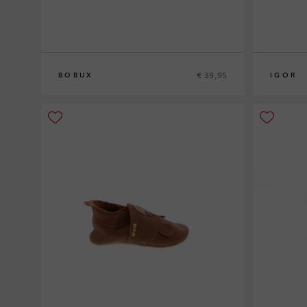
€ 39,95
BOBUX
IGOR
S
M
L
25
26
27
2