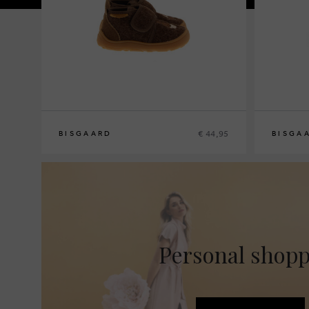
€ 44,95
BISGAARD
BISGA
21
22
23
24
20
21
22
2
Personal shop