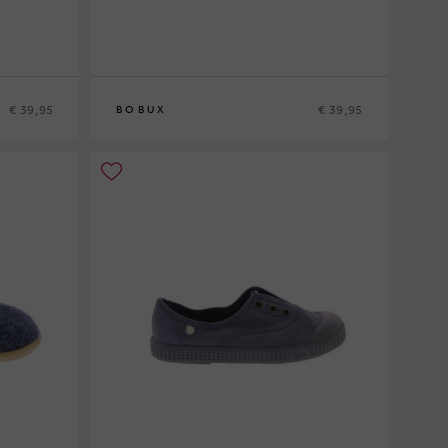
€ 39,95
€ 39,95
BOBUX
S
M
L