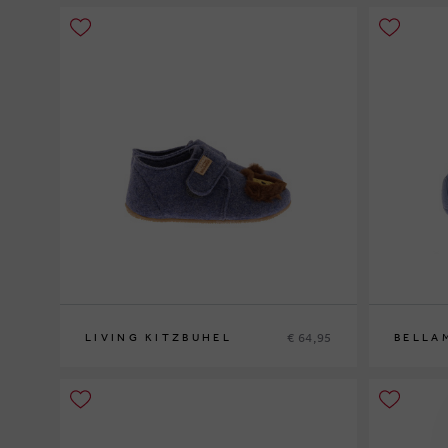
€ 64,95
LIVING KITZBUHEL
BELLA
22
23
24
26
27
22
24
25
2