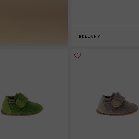
BELLAMY
26
27
28
29
30
31
32