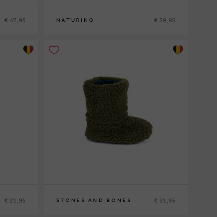
€ 47,95
€ 59,95
NATURINO
26
27
28
30
31
€ 21,95
€ 21,95
STONES AND BONES
27/30
31/33
34/36
37/40