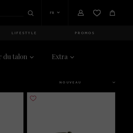
FR
Rechercher
LIFESTYLE
PROMOS
Femmes
 du talon
Extra
close
Filles
close
Garçons
TRIER
close
Hommes
close