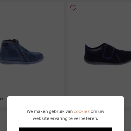
€ 40,00
MY
BELLAMY
6
27
28
29
26
27
29
30
31
32
33
We maken gebruik van
cookies
om uw
website ervaring te verbeteren.