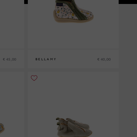
€ 45,00
€ 40,00
BELLAMY
20
21
23
24