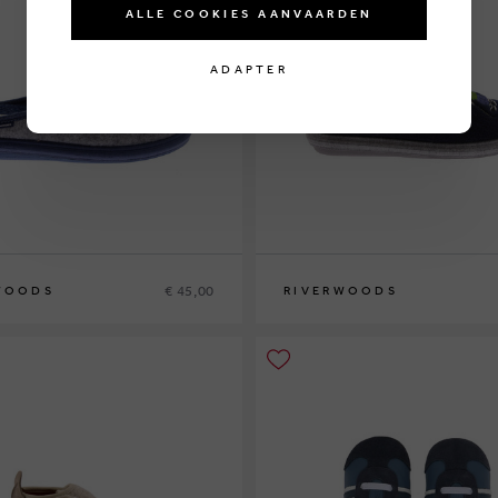
ALLE COOKIES AANVAARDEN
ADAPTER
€ 45,00
WOODS
RIVERWOODS
1
32
33
34
36
37
28
29
30
31
32
33
34
35
36