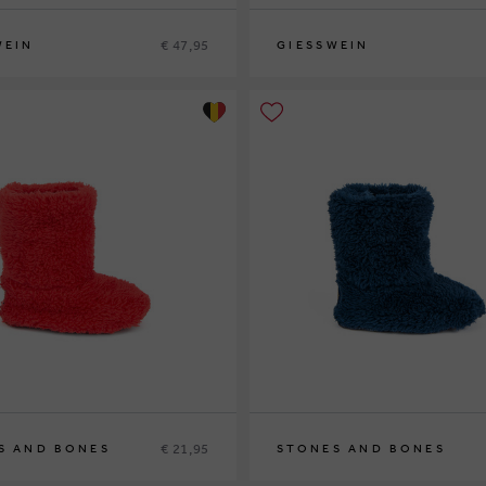
€ 47,95
WEIN
GIESSWEIN
6
23
24
25
26
€ 21,95
S AND BONES
STONES AND BONES
33
34/36
27/30
31/33
34/36