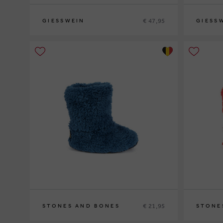
€ 47,95
GIESSWEIN
GIESS
23
24
25
26
23
24
25
2
€ 21,95
STONES AND BONES
STONE
27/30
31/33
34/36
27/30
31/