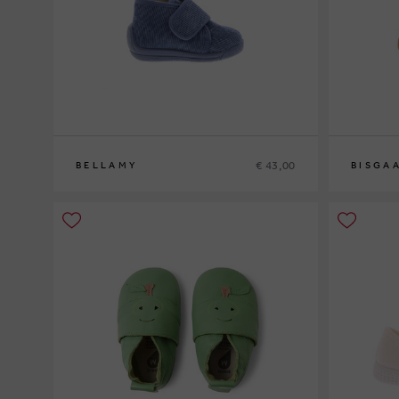
€ 43,00
BELLAMY
BISGA
25
23
25
26