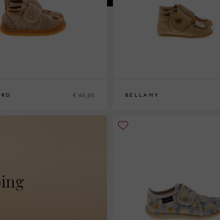
€ 44,95
ARD
BELLAMY
3
24
18
19
20
ping