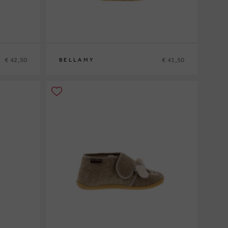
€ 42,50
€ 41,50
BELLAMY
18
19
20