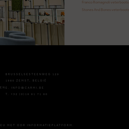
Franco Romagnoli veterboots
Stones And Bones veterboot
BRUSSELSESTEENWEG 129
1980 ZEMST, BELGIË
DEN
E. INFO@CARMI.BE
T. +32 (0)16 61 71 60
 EU MET ODR INFORMATIEPLATFORM.