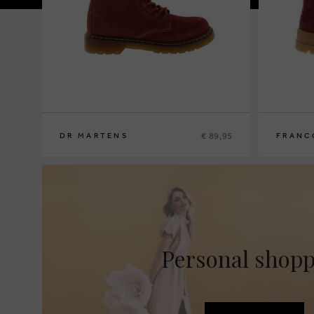
€ 89,95
DR MARTENS
FRANC
29
30
31
32
33
34
35
36
31
32
33
3
Personal shop