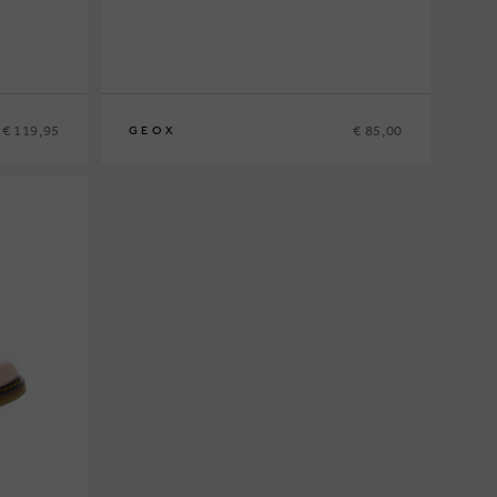
€ 119,95
€ 85,00
GEOX
31
32
33
34
36
37