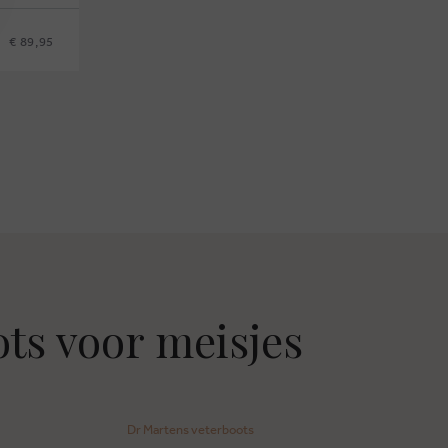
€ 89,95
ts voor meisjes
Dr Martens veterboots