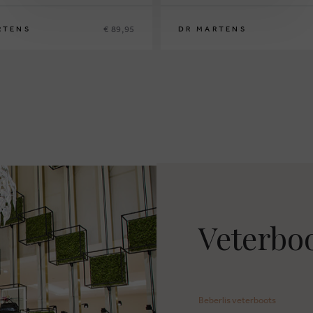
€ 89,95
RTENS
DR MARTENS
9
30
31
32
33
30
31
33
Veterboo
Beberlis veterboots