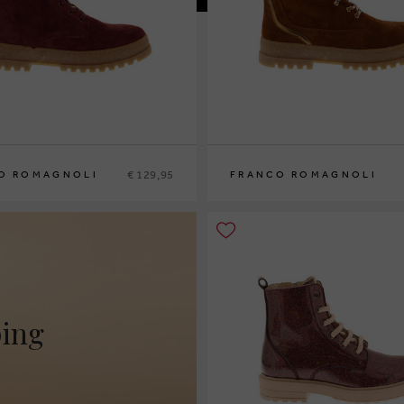
€ 129,95
O ROMAGNOLI
FRANCO ROMAGNOLI
4
35
31
32
33
34
35
ping