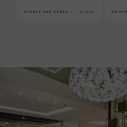
€ 129,95
STONES AND BONES
DR MA
28
29
30
31
33
34
26
27
28
2