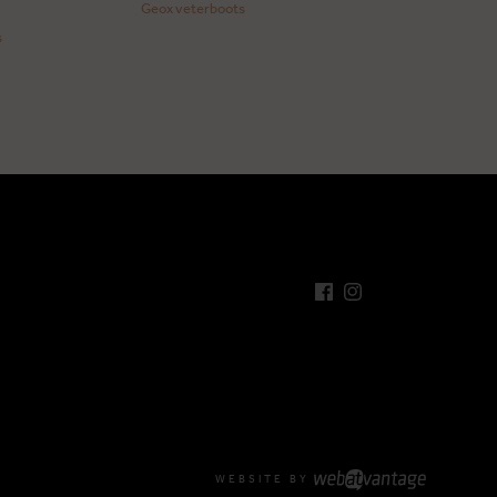
Geox veterboots
s
WEBSITE BY