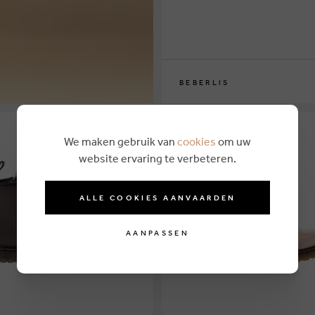
BEBERLIS
25
26
28
29
30
31
33
34
35
36
37
We maken gebruik van
cookies
om uw
website ervaring te verbeteren.
ALLE COOKIES AANVAARDEN
AANPASSEN