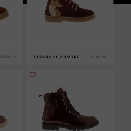
€ 134,95
€ 109,95
STONES AND BONES
22
23
24
25
26
27