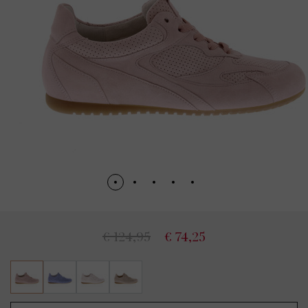
€ 124,95
€ 74,25