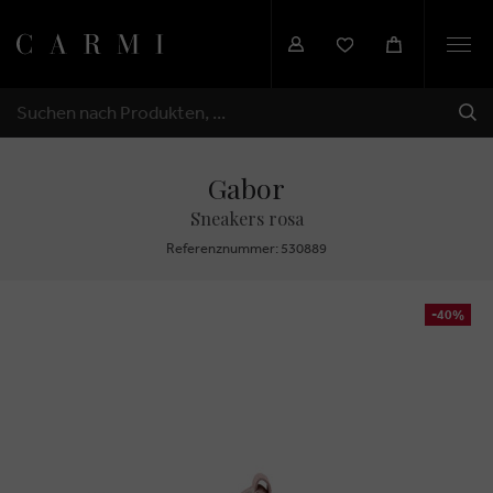
Togg
navi
SEN
SUCHEN
Gabor
Sneakers rosa
Referenznummer: 530889
-40%