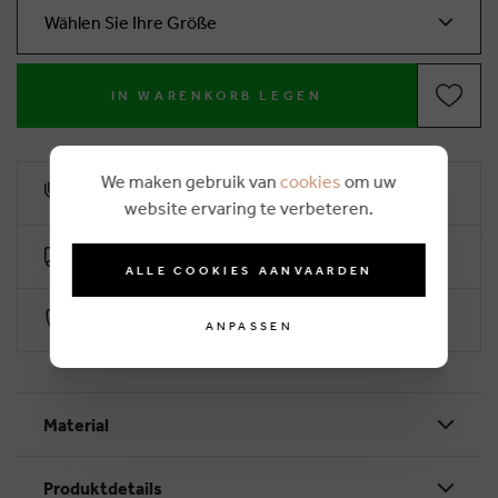
Wählen Sie Ihre Größe
IN WARENKORB LEGEN
We maken gebruik van
cookies
om uw
10% Treuerabatt
website ervaring te verbeteren.
Kostenlose Lieferung ab €50 (2-4 Arbeitstage)
ALLE COOKIES AANVAARDEN
Sichere Zahlung durch Worldline
ANPASSEN
Material
Produktdetails