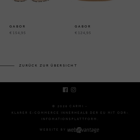
GABOR
GABOR
€ 154,95
€ 124,95
BRUSSELSESTEENWEG 129
1980 ZEMST, BELGIEN
ZURÜCK ZUR ÜBERSICHT
E. INFO@CARMI.BE
T. +32 (0)16 61 71 60
© 2026 CARMI -
KLARER E-COMMERCE INNERHEALB DER EU MIT ODR-
INFOMATIONSPLATTFORM.
WEBSITE BY