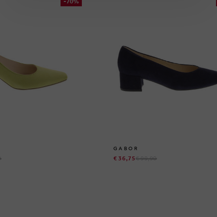
-70%
GABOR
0
€ 36,75
€ 99,90