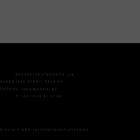
BRUSSELSESTEENWEG 129
1980 ZEMST, BELGIEN
FRAGEN
GUNGEN
E. INFO@CARMI.BE
T. +32 (0)16 61 71 60
R EU MIT ODR-INFOMATIONSPLATTFORM.