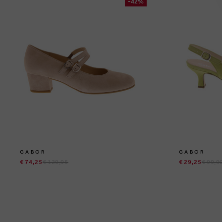
-42%
GABOR
GABOR
€ 74,25
€ 129,95
€ 29,25
€ 99,9