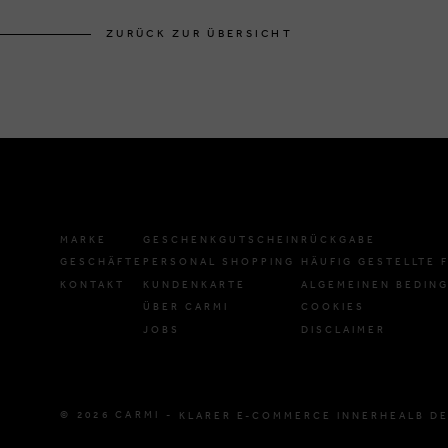
ZURÜCK ZUR ÜBERSICHT
MARKE
GESCHENKGUTSCHEIN
RÜCKGABE
GESCHÄFTE
PERSONAL SHOPPING
HÄUFIG GESTELLTE 
KONTAKT
KUNDENKARTE
ALGEMEINEN BEDIN
ÜBER CARMI
COOKIES
JOBS
DISCLAIMER
© 2026 CARMI -
KLARER E-COMMERCE INNERHEALB DE