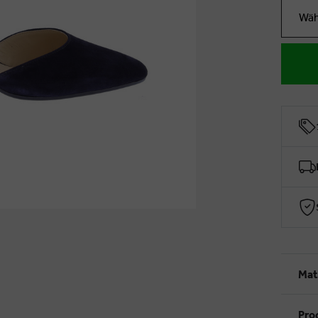
Wäh
Mat
Pro