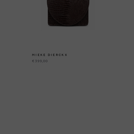
MIEKE DIERCKX
MI
€ 399,00
€ 5