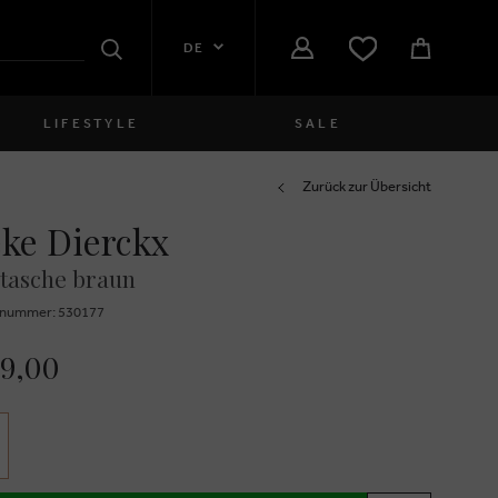
DE
Suchen
LIFESTYLE
SALE
Damen
Zurück zur Übersicht
ke Dierckx
close
Mädchen
tasche braun
close
Jungen
znummer: 530177
close
Herren
99,00
close