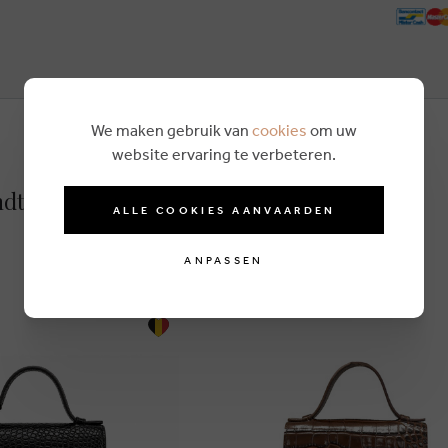
We maken gebruik van
cookies
om uw
website ervaring te verbeteren.
ndtasche braun
ALLE COOKIES AANVAARDEN
ANPASSEN