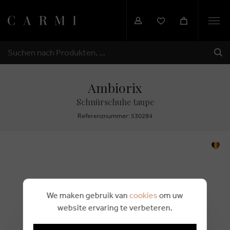
Togg
navi
SEN
SUCHEN
Ambiorix
Schnürschuhe taupe
Referenznummer: 530284
We maken gebruik van
cookies
om uw
website ervaring te verbeteren.