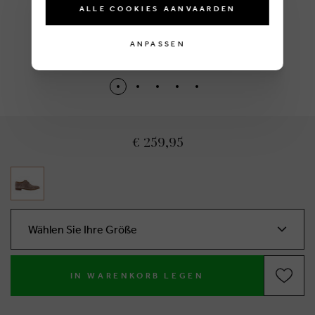
ALLE COOKIES AANVAARDEN
ANPASSEN
BRUSSELSESTEENWEG 129
1980 ZEMST, BELGIEN
€ 259,95
E. INFO@CARMI.BE
T. +32 (0)16 61 71 60
Wählen Sie Ihre Größe
© 2026 CARMI -
KLARER E-COMMERCE INNERHEALB DER EU MIT ODR-
INFOMATIONSPLATTFORM.
IN WARENKORB LEGEN
WEBSITE BY