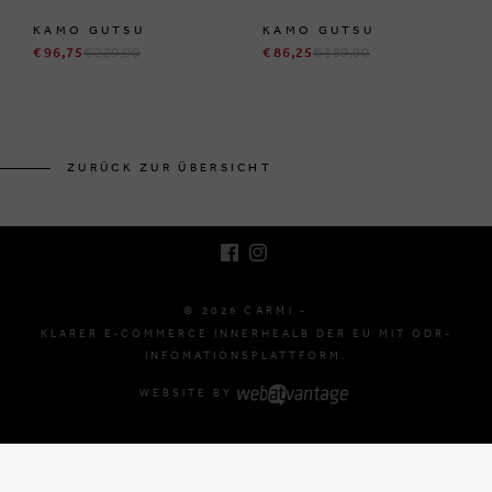
KAMO GUTSU
KAMO GUTSU
€ 96,75
€ 229,90
€ 86,25
€ 189,90
BRUSSELSESTEENWEG 129
1980 ZEMST, BELGIEN
ZURÜCK ZUR ÜBERSICHT
E. INFO@CARMI.BE
T. +32 (0)16 61 71 60
© 2026 CARMI -
KLARER E-COMMERCE INNERHEALB DER EU MIT ODR-
INFOMATIONSPLATTFORM.
WEBSITE BY