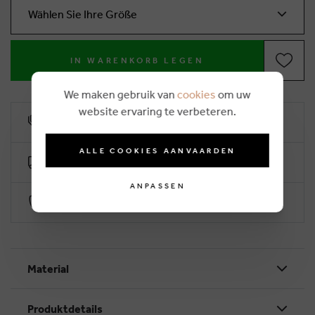
Wählen Sie Ihre Größe
IN WARENKORB LEGEN
We maken gebruik van
cookies
om uw
website ervaring te verbeteren.
10% Treuerabatt
ALLE COOKIES AANVAARDEN
Kostenlose Lieferung ab €50 (2-4 Arbeitstage)
ANPASSEN
Sichere Zahlung durch Worldline
Material
Produktdetails