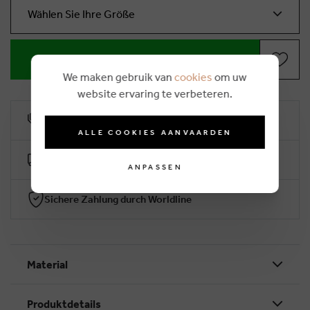
Wählen Sie Ihre Größe
IN WARENKORB LEGEN
We maken gebruik van
cookies
om uw
website ervaring te verbeteren.
10% Treuerabatt
ALLE COOKIES AANVAARDEN
Kostenlose Lieferung ab €50 (2-4 Arbeitstage)
ANPASSEN
Sichere Zahlung durch Worldline
Material
Produktdetails