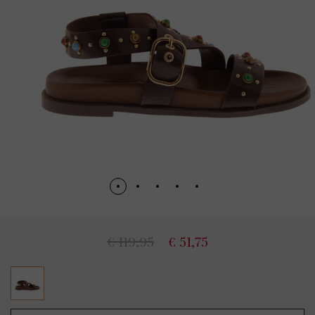
€ 119,95
€ 51,75