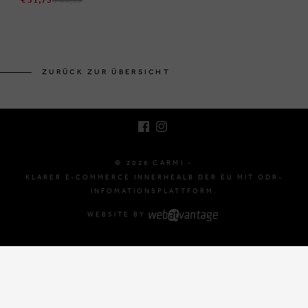
BRUSSELSESTEENWEG 129
1980 ZEMST, BELGIEN
ZURÜCK ZUR ÜBERSICHT
E. INFO@CARMI.BE
T. +32 (0)16 61 71 60
© 2026 CARMI -
KLARER E-COMMERCE INNERHEALB DER EU MIT ODR-
INFOMATIONSPLATTFORM.
WEBSITE BY