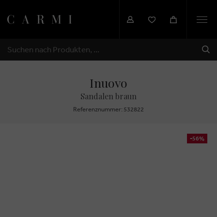
Togg
navi
SEN
SUCHEN
Inuovo
Sandalen braun
Referenznummer: 532822
-56%