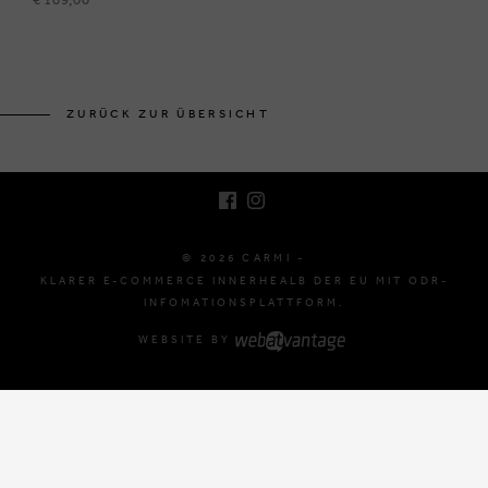
BRUSSELSESTEENWEG 129
1980 ZEMST, BELGIEN
ZURÜCK ZUR ÜBERSICHT
E. INFO@CARMI.BE
T. +32 (0)16 61 71 60
© 2026 CARMI -
KLARER E-COMMERCE INNERHEALB DER EU MIT ODR-
INFOMATIONSPLATTFORM.
WEBSITE BY