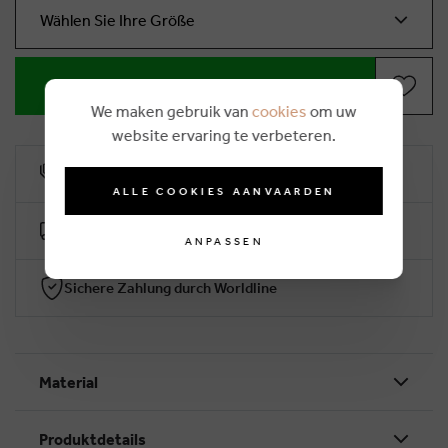
Wählen Sie Ihre Größe
IN WARENKORB LEGEN
We maken gebruik van
cookies
om uw
website ervaring te verbeteren.
10% Treuerabatt
ALLE COOKIES AANVAARDEN
Kostenlose Lieferung ab €50 (2-4 Arbeitstage)
ANPASSEN
Sichere Zahlung durch Worldline
Material
Produktdetails