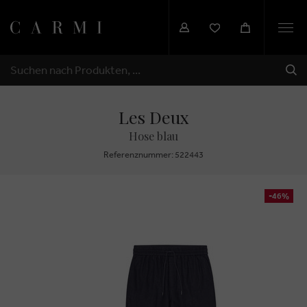
Togg
navi
SEN
SUCHEN
Les Deux
Hose blau
Referenznummer: 522443
-46%