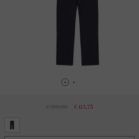
€ 119,00
€ 63,75