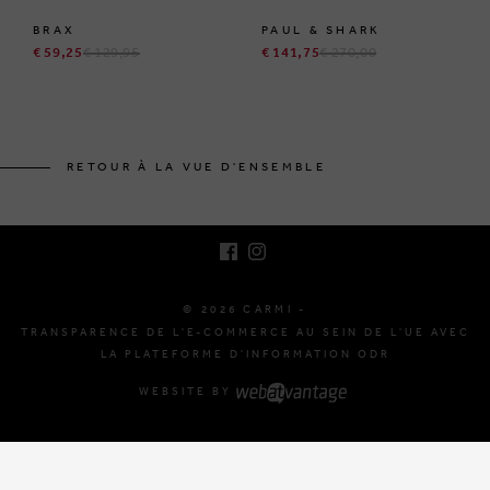
BRAX
PAUL & SHARK
€ 59,25
€ 129,95
€ 141,75
€ 270,00
BRUSSELSESTEENWEG 129
1980 ZEMST, BELGIQUE
RETOUR À LA VUE D'ENSEMBLE
E. INFO@CARMI.BE
T. +32 (0)16 61 71 60
© 2026 CARMI -
TRANSPARENCE DE L'E-COMMERCE AU SEIN DE L'UE AVEC
LA PLATEFORME D'INFORMATION ODR
WEBSITE BY