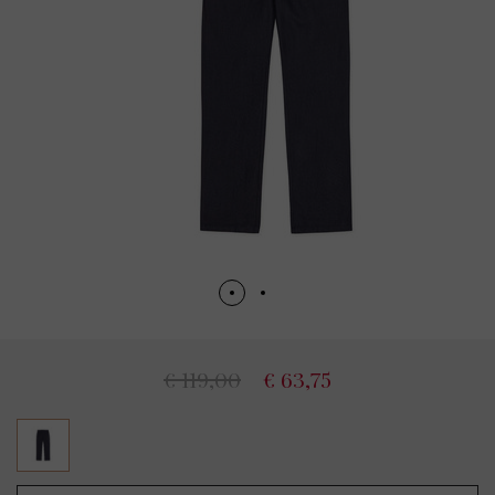
€ 119,00
€ 63,75