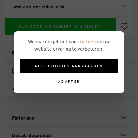
Sélectionnez votre taille
AJOUTER AU PANIER D'ACHATS
We maken gebruik van
cookies
om uw
website ervaring te verbeteren.
10% remise de fidélité
ALLE COOKIES AANVAARDEN
Livraison gratuite dès €50 (2-4 jours ouvrables)
ADAPTER
Paiement sécurisé par Worldline
Matériaux
Détails du produit