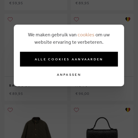
€ 59,95
€ 89,95
We maken gebruik van
cookies
om uw
website ervaring te verbeteren.
ALLE COOKIES AANVAARDEN
ANPASSEN
BARBOUR
AO76
€ 89,95
€ 96,00