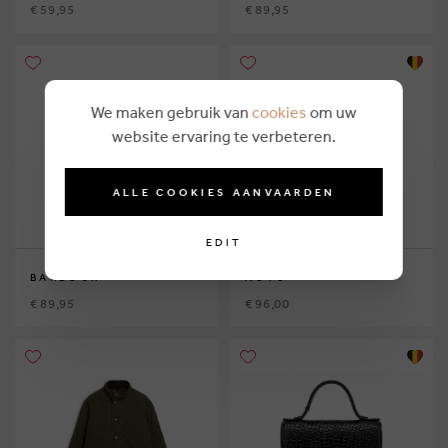
€ 59,95
€ 89,95
We maken gebruik van
cookies
om uw
website ervaring te verbeteren.
ALLE COOKIES AANVAARDEN
EDIT
BARBOUR
AO76
€ 89,95
€ 96,00