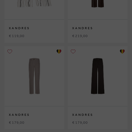
XANDRES
XANDRES
€ 119,00
€ 219,00
XANDRES
XANDRES
€ 179,00
€ 179,00