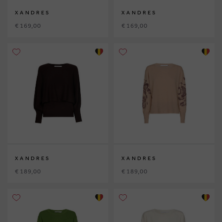
XANDRES
XANDRES
€ 169,00
€ 169,00
XANDRES
XANDRES
€ 189,00
€ 189,00