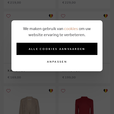
€ 219,00
€ 229,00
We maken gebruik van
cookies
om uw
website ervaring te verbeteren.
ALLE COOKIES AANVAARDEN
ANPASSEN
XANDRES
XANDRES
€ 169,00
€ 199,00