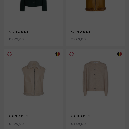
XANDRES
XANDRES
€ 279,00
€ 229,00
XANDRES
XANDRES
€ 229,00
€ 189,00