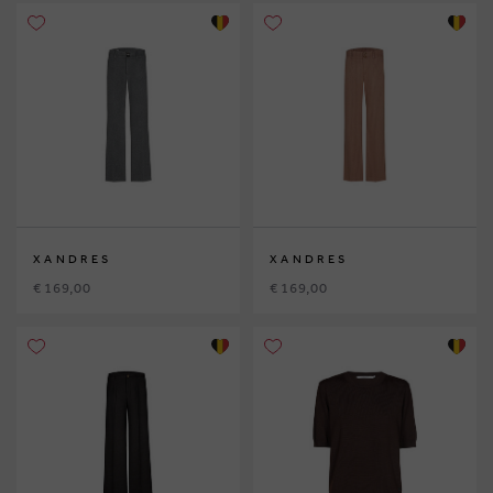
XANDRES
XANDRES
€ 169,00
€ 169,00