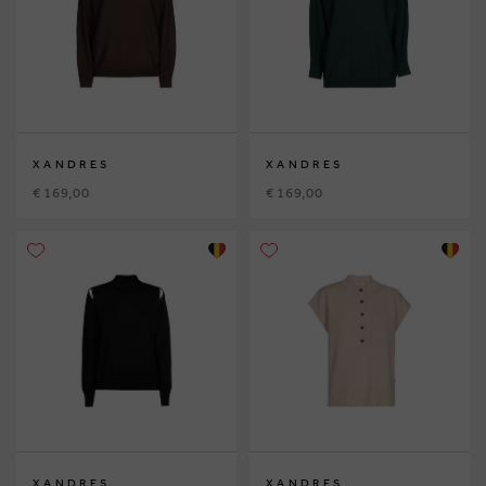
XANDRES
XANDRES
€ 169,00
€ 169,00
XANDRES
XANDRES