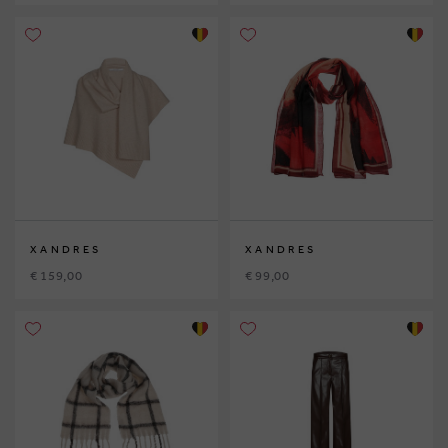
XANDRES
XANDRES
€ 159,00
€ 99,00