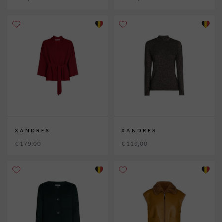
XANDRES
XANDRES
€ 179,00
€ 119,00