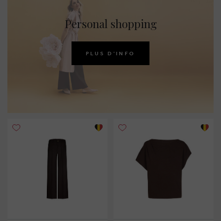
Personal shopping
PLUS D'INFO