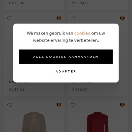
€ 219,00
€ 229,00
We maken gebruik van
cookies
om uw
website ervaring te verbeteren.
ALLE COOKIES AANVAARDEN
ADAPTER
XANDRES
XANDRES
€ 169,00
€ 199,00