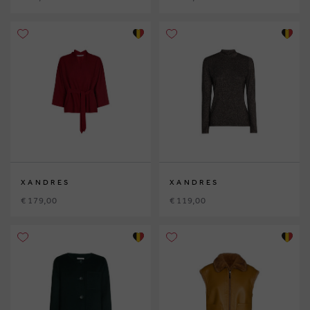
XANDRES
XANDRES
€ 179,00
€ 119,00