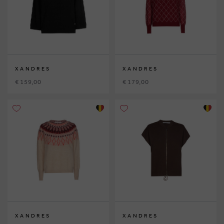
XANDRES
XANDRES
€ 159,00
€ 179,00
XANDRES
XANDRES