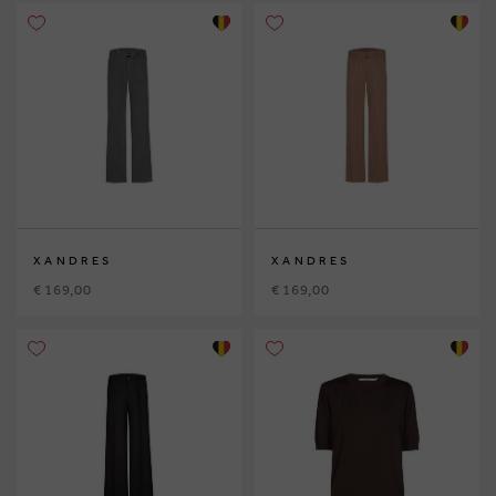
XANDRES
XANDRES
€ 169,00
€ 169,00