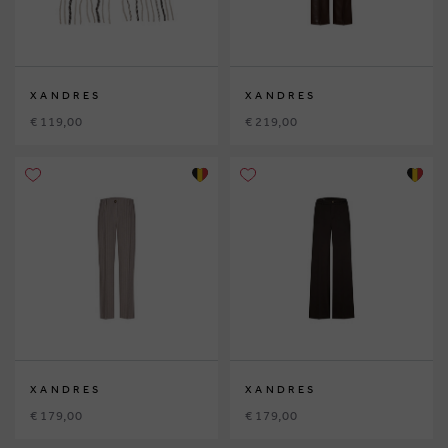
XANDRES
XANDRES
€ 119,00
€ 219,00
XANDRES
XANDRES
€ 179,00
€ 179,00