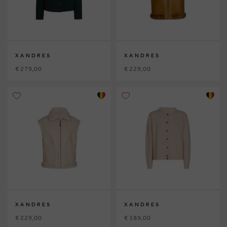
XANDRES
XANDRES
€ 279,00
€ 229,00
XANDRES
XANDRES
€ 229,00
€ 189,00