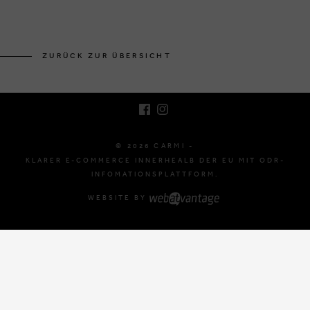
BRUSSELSESTEENWEG 129
1980 ZEMST, BELGIEN
ZURÜCK ZUR ÜBERSICHT
E. INFO@CARMI.BE
T. +32 (0)16 61 71 60
© 2026 CARMI -
KLARER E-COMMERCE INNERHEALB DER EU MIT ODR-
INFOMATIONSPLATTFORM.
WEBSITE BY