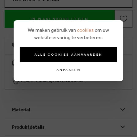
IN WARENKORB LEGEN
We maken gebruik van
cookies
om uw
website ervaring te verbeteren.
10% Treuerabatt
ALLE COOKIES AANVAARDEN
Kostenlose Lieferung ab €50 (2-4 Arbeitstage)
ANPASSEN
Sichere Zahlung durch Worldline
Material
Produktdetails