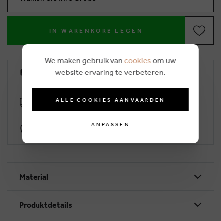
IN WARENKORB LEGEN
We maken gebruik van
cookies
om uw
website ervaring te verbeteren.
10% Treuerabatt
ALLE COOKIES AANVAARDEN
Kostenlose Lieferung ab €50 (2-4 Arbeitstage)
ANPASSEN
Sichere Zahlung durch Worldline
Material
Produktdetails