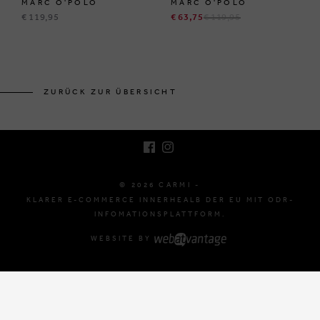
MARC O'POLO
MARC O'POLO
€ 119,95
€ 63,75
€ 119,95
BRUSSELSESTEENWEG 129
1980 ZEMST, BELGIEN
ZURÜCK ZUR ÜBERSICHT
E. INFO@CARMI.BE
T. +32 (0)16 61 71 60
© 2026 CARMI -
KLARER E-COMMERCE INNERHEALB DER EU MIT ODR-
INFOMATIONSPLATTFORM.
WEBSITE BY