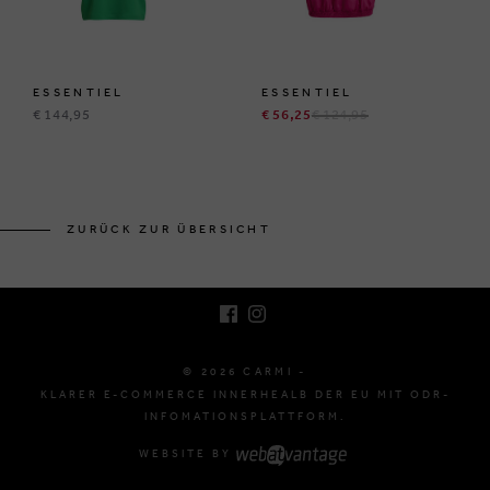
ESSENTIEL
ESSENTIEL
€ 144,95
€ 56,25
€ 124,95
BRUSSELSESTEENWEG 129
1980 ZEMST, BELGIEN
ZURÜCK ZUR ÜBERSICHT
E. INFO@CARMI.BE
T. +32 (0)16 61 71 60
© 2026 CARMI -
KLARER E-COMMERCE INNERHEALB DER EU MIT ODR-
INFOMATIONSPLATTFORM.
WEBSITE BY