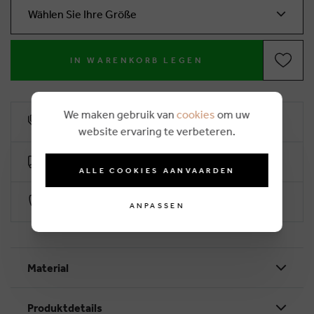
Wählen Sie Ihre Größe
IN WARENKORB LEGEN
We maken gebruik van
cookies
om uw
10% Treuerabatt
website ervaring te verbeteren.
Kostenlose Lieferung ab €50 (2-4 Arbeitstage)
ALLE COOKIES AANVAARDEN
Sichere Zahlung durch Worldline
ANPASSEN
Material
Produktdetails