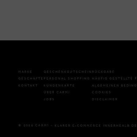
MARKE
GESCHENKGUTSCHEIN
RÜCKGABE
GESCHÄFTE
PERSONAL SHOPPING
HÄUFIG GESTELLTE 
KONTAKT
KUNDENKARTE
ALGEMEINEN BEDIN
ÜBER CARMI
COOKIES
JOBS
DISCLAIMER
© 2026 CARMI -
KLARER E-COMMERCE INNERHEALB DE