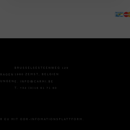
BRUSSELSESTEENWEG 129
1980 ZEMST, BELGIEN
FRAGEN
GUNGEN
E. INFO@CARMI.BE
T. +32 (0)16 61 71 60
R EU MIT ODR-INFOMATIONSPLATTFORM.