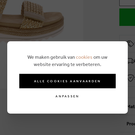
We maken gebruik van
cookies
om uw
website ervaring te verbeteren.
ALLE COOKIES AANVAARDEN
ANPASSEN
Mat
Pro