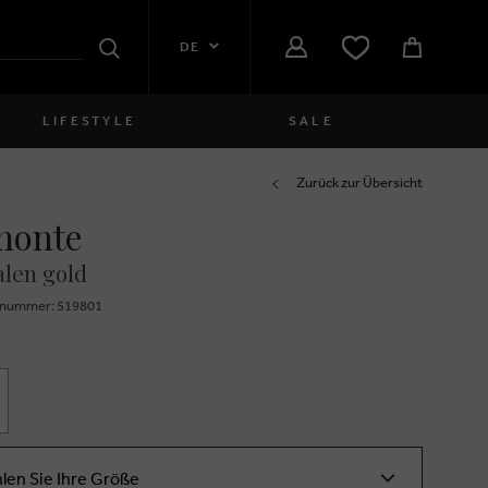
DE
Suchen
LIFESTYLE
SALE
Damen
Zurück zur Übersicht
monte
close
Mädchen
len gold
close
Jungen
znummer: 519801
close
Herren
close
len Sie Ihre Größe