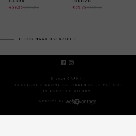
GABOR
INUOVO
€ 59,25
€ 114,95
€ 51,75
€ 119,95
BRUSSELSESTEENWEG 129
1980 ZEMST, BELGIË
TERUG NAAR OVERZICHT
E. INFO@CARMI.BE
T. +32 (0)16 61 71 60
© 2026 CARMI -
DUIDELIJKE E-COMMERCE BINNEN DE EU MET ODR
INFORMATIEPLATFORM.
WEBSITE BY