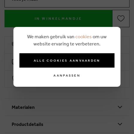
IN WINKELMANDJE
We maken gebruik van
cookies
om uw
website ervaring te verbeteren.
10% klantenkorting
ALLE COOKIES AANVAARDEN
Gratis levering vanaf €50 (2-4 werkdagen)
AANPASSEN
Veilig betalen via Worldline
Materialen
Productdetails