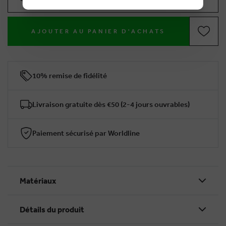
AJOUTER AU PANIER D'ACHATS
10% remise de fidélité
Livraison gratuite dès €50 (2-4 jours ouvrables)
Paiement sécurisé par Worldline
Matériaux
Détails du produit
BRUSSELSESTEENWEG 129