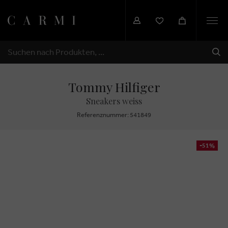
Togg
navi
SEN
SUCHEN
Tommy Hilfiger
Sneakers weiss
Referenznummer: 541849
-51%