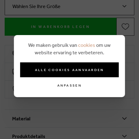
Wählen Sie Ihre Größe
IN WARENKORB LEGEN
We maken gebruik van
cookies
om uw
website ervaring te verbeteren.
10% Treuerabatt
ALLE COOKIES AANVAARDEN
Kostenlose Lieferung ab €50 (2-4 Arbeitstage)
ANPASSEN
Sichere Zahlung durch Worldline
Material
Produktdetails