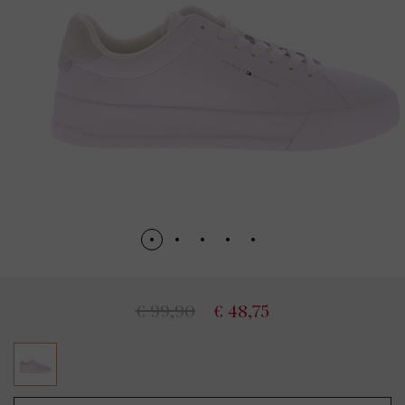
€ 99,90
€ 48,75