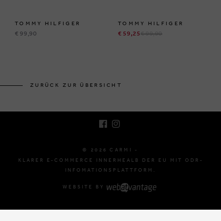
TOMMY HILFIGER
TOMMY HILFIGER
€ 99,90
€ 59,25
€ 99,90
BRUSSELSESTEENWEG 129
1980 ZEMST, BELGIEN
ZURÜCK ZUR ÜBERSICHT
E. INFO@CARMI.BE
T. +32 (0)16 61 71 60
© 2026 CARMI -
KLARER E-COMMERCE INNERHEALB DER EU MIT ODR-
INFOMATIONSPLATTFORM.
WEBSITE BY