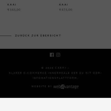
KAAI
KAAI
€ 565,00
€ 675,00
BRUSSELSESTEENWEG 129
1980 ZEMST, BELGIEN
ZURÜCK ZUR ÜBERSICHT
E. INFO@CARMI.BE
T. +32 (0)16 61 71 60
© 2026 CARMI -
KLARER E-COMMERCE INNERHEALB DER EU MIT ODR-
INFOMATIONSPLATTFORM.
WEBSITE BY