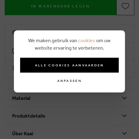
IN WARENKORB LEGEN
10% Treuerabatt
We maken gebruik van
cookies
om uw
website ervaring te verbeteren.
Kostenlose Lieferung ab €50 (2-4 Arbeitstage)
ALLE COOKIES AANVAARDEN
Sichere Zahlung durch Worldline
ANPASSEN
Material
Produktdetails
Über Kaai