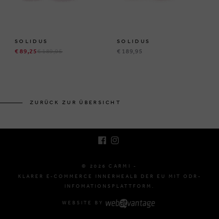
SOLIDUS
SOLIDUS
€ 89,25
€ 189,95
€ 189,95
BRUSSELSESTEENWEG 129
1980 ZEMST, BELGIEN
ZURÜCK ZUR ÜBERSICHT
E. INFO@CARMI.BE
T. +32 (0)16 61 71 60
© 2026 CARMI -
KLARER E-COMMERCE INNERHEALB DER EU MIT ODR-
INFOMATIONSPLATTFORM.
WEBSITE BY