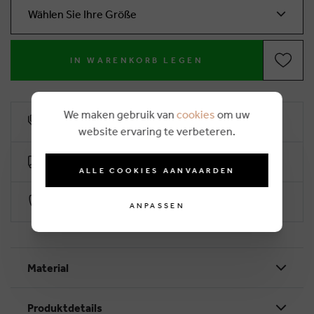
Wählen Sie Ihre Größe
IN WARENKORB LEGEN
We maken gebruik van
cookies
om uw
10% Treuerabatt
website ervaring te verbeteren.
Kostenlose Lieferung ab €50 (2-4 Arbeitstage)
ALLE COOKIES AANVAARDEN
Sichere Zahlung durch Worldline
ANPASSEN
Material
Produktdetails