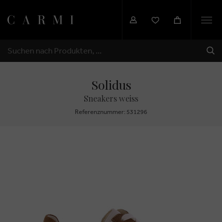
Togg
navi
SEN
SUCHEN
Solidus
Sneakers weiss
Referenznummer: 531296