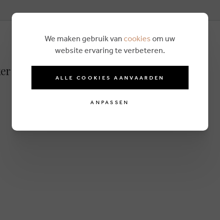
We maken gebruik van
cookies
om uw
website ervaring te verbeteren.
er socken beige
ALLE COOKIES AANVAARDEN
ANPASSEN