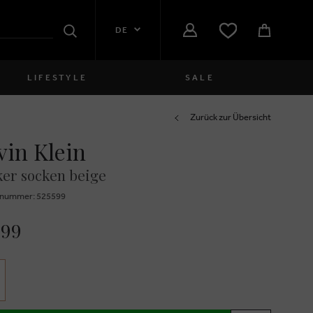
DE
Suchen
LIFESTYLE
SALE
Damen
Zurück zur Übersicht
vin Klein
close
Mädchen
er socken beige
close
Jungen
znummer: 525599
close
Herren
,99
close