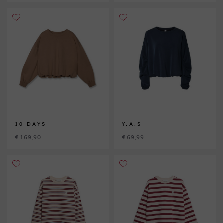
10 DAYS
Y.A.S
€ 169,90
€ 69,99