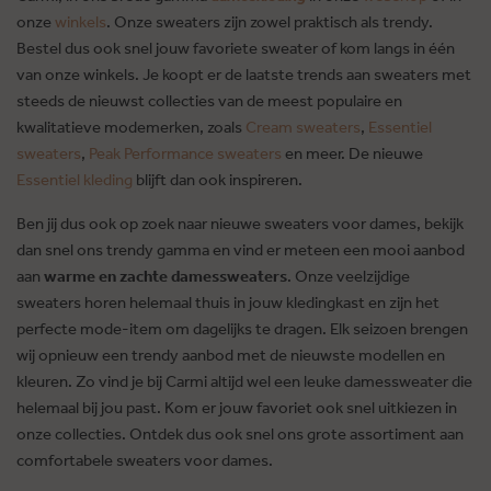
onze
winkels
. Onze sweaters zijn zowel praktisch als trendy.
Bestel dus ook snel jouw favoriete sweater of kom langs in één
van onze winkels. Je koopt er de laatste trends aan sweaters met
steeds de nieuwst collecties van de meest populaire en
kwalitatieve modemerken, zoals
Cream sweaters
,
Essentiel
sweaters
,
Peak Performance sweaters
en meer. De nieuwe
Essentiel kleding
blijft dan ook inspireren.
Ben jij dus ook op zoek naar nieuwe sweaters voor dames, bekijk
dan snel ons trendy gamma en vind er meteen een mooi aanbod
aan
warme en zachte damessweaters
. Onze veelzijdige
sweaters horen helemaal thuis in jouw kledingkast en zijn het
perfecte mode-item om dagelijks te dragen. Elk seizoen brengen
wij opnieuw een trendy aanbod met de nieuwste modellen en
kleuren. Zo vind je bij Carmi altijd wel een leuke damessweater die
helemaal bij jou past. Kom er jouw favoriet ook snel uitkiezen in
onze collecties. Ontdek dus ook snel ons grote assortiment aan
comfortabele sweaters voor dames.