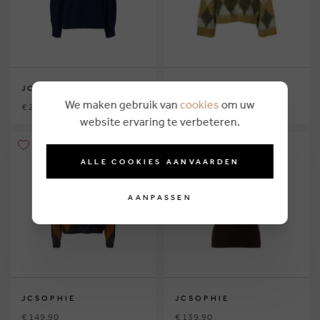
JCSOPHIE
JCSOPHIE
We maken gebruik van
cookies
om uw
€ 219,90
€ 139,90
website ervaring te verbeteren.
ALLE COOKIES AANVAARDEN
AANPASSEN
JCSOPHIE
JCSOPHIE
€ 149,90
€ 139,90