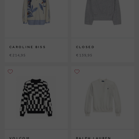
CAROLINE BISS
CLOSED
€ 214,95
€ 139,95
VOLCOM
RALPH LAUREN