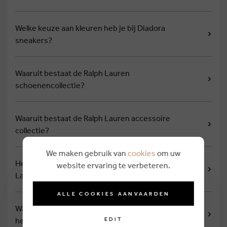
Welke keuze aan kleuren heb je bij Diadora
sneakers?
Waaruit bestaat de Ralph Lauren
schoenencollectie?
Waaruit bestaat de Ralph Lauren accessoire
collectie?
We maken gebruik van
cookies
om uw
Het ontstaan en de evolutie van modemerk Ralph
website ervaring te verbeteren.
Lauren
ALLE COOKIES AANVAARDEN
Waaraan kan je collecties van Ralph Lauren
EDIT
herkennen?