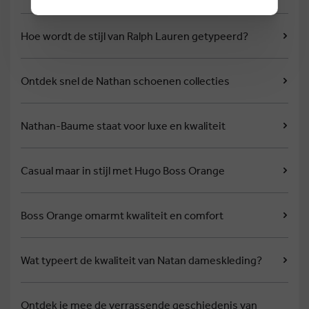
Hoe wordt de stijl van Ralph Lauren getypeerd?
Ontdek snel de Nathan schoenen collecties
Nathan-Baume staat voor luxe en kwaliteit
Casual maar in stijl met Hugo Boss Orange
Boss Orange omarmt kwaliteit en comfort
Wat typeert de kwaliteit van Natan dameskleding?
Ontdek je mee de verrassende geschiedenis van