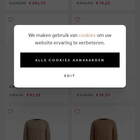
€ 270,00
€ 141,75
€ 174,95
€ 74,25
We maken gebruik van
cookies
om uw
website ervaring te verbeteren.
ALLE COOKIES AANVAARDEN
EDIT
CREAM
FRNCH
€ 89,95
€ 41,25
€ 114,95
€ 51,75