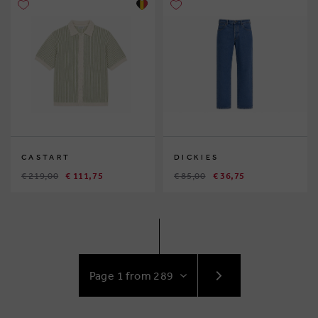
CASTART
DICKIES
€ 219,00
€ 111,75
€ 85,00
€ 36,75
GO
TO
NEXT
PAGE