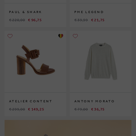
PAUL & SHARK
PME LEGEND
€ 220,00
€ 96,75
€ 39,99
€ 21,75
ATELIER CONTENT
ANTONY MORATO
€ 299,00
€ 149,25
€ 79,00
€ 36,75