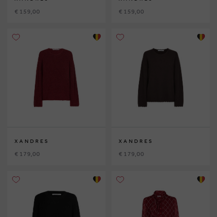
€ 159,00
€ 159,00
XANDRES
XANDRES
€ 179,00
€ 179,00