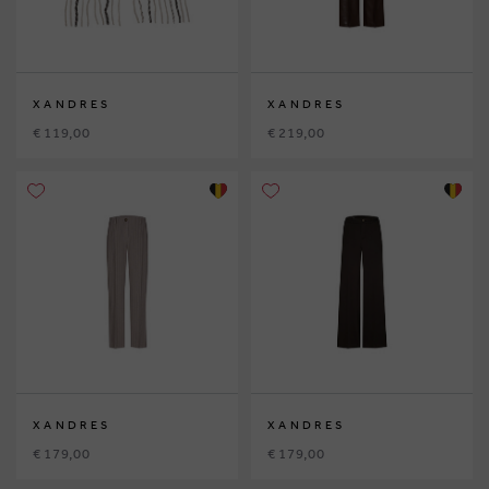
XANDRES
XANDRES
€ 119,00
€ 219,00
XANDRES
XANDRES
€ 179,00
€ 179,00