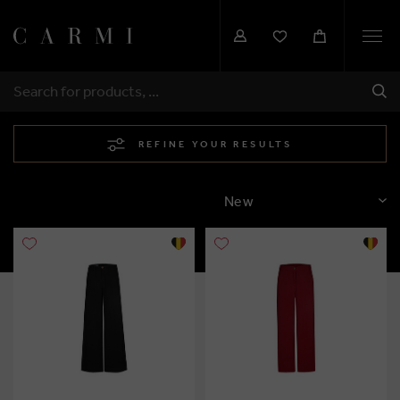
Togg
navi
SHI
SEARCH
REFINE YOUR RESULTS
SORT