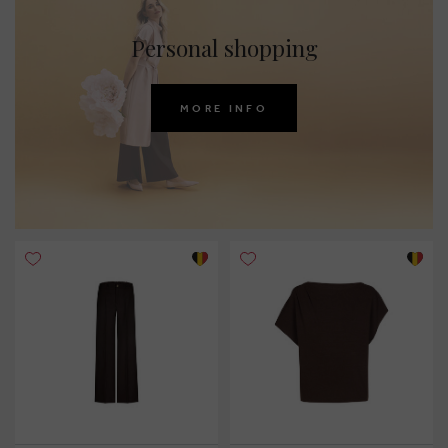
Personal shopping
MORE INFO