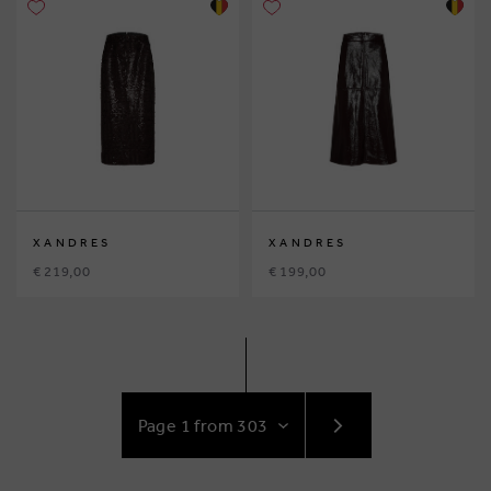
XANDRES
XANDRES
€ 219,00
€ 199,00
GO
TO
NEXT
PAGE