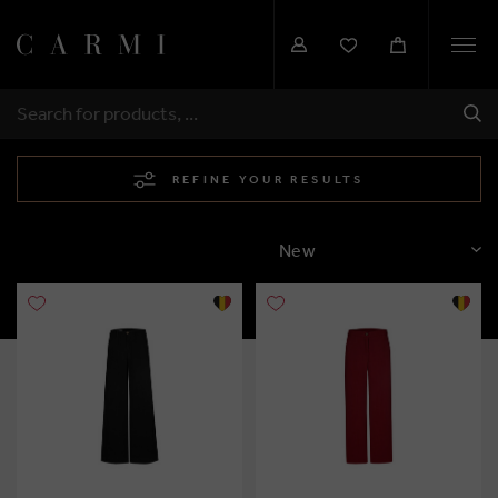
Togg
navi
SHI
SEARCH
REFINE YOUR RESULTS
SORT