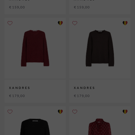
€ 159,00
€ 159,00
XANDRES
XANDRES
€ 179,00
€ 179,00