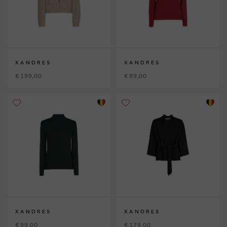
XANDRES
XANDRES
€ 199,00
€ 99,00
XANDRES
XANDRES
€ 99,00
€ 179,00