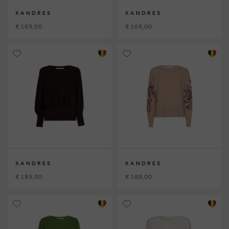
XANDRES
XANDRES
€ 169,00
€ 169,00
XANDRES
XANDRES
€ 189,00
€ 189,00