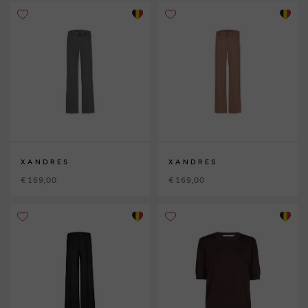
XANDRES
XANDRES
€ 169,00
€ 169,00