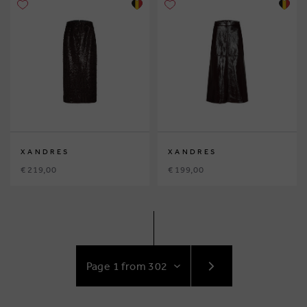
XANDRES
XANDRES
€ 219,00
€ 199,00
GO
TO
NEXT
PAGE