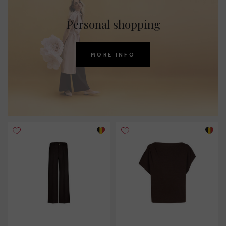
Personal shopping
MORE INFO