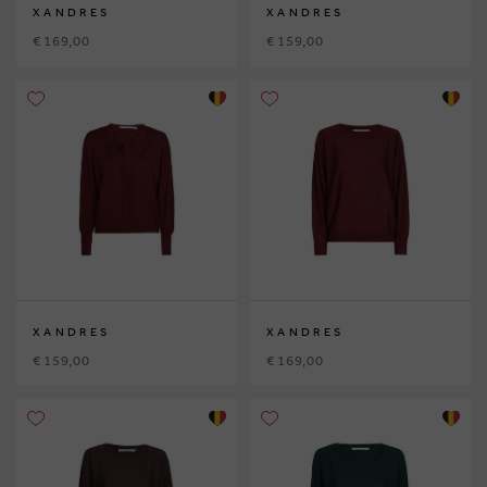
XANDRES
XANDRES
€ 169,00
€ 159,00
XANDRES
XANDRES
€ 159,00
€ 169,00