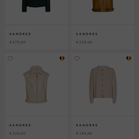
XANDRES
XANDRES
€ 279,00
€ 229,00
XANDRES
XANDRES
€ 229,00
€ 189,00