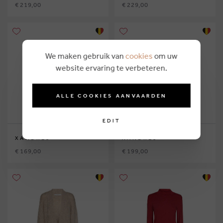
€ 219,00
€ 229,00
We maken gebruik van
cookies
om uw
website ervaring te verbeteren.
ALLE COOKIES AANVAARDEN
EDIT
XANDRES
XANDRES
€ 169,00
€ 199,00