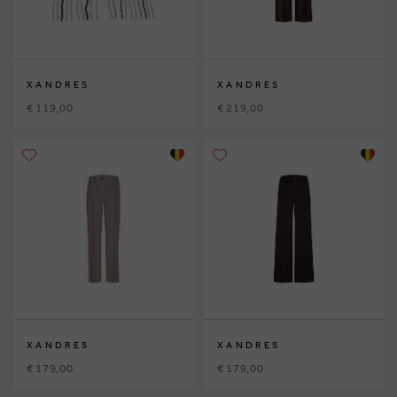
XANDRES
XANDRES
€ 119,00
€ 219,00
XANDRES
XANDRES
€ 179,00
€ 179,00