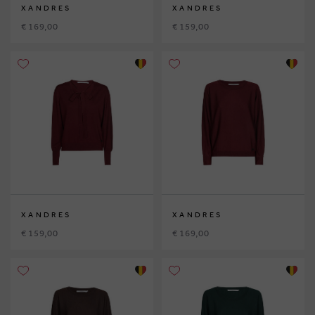
XANDRES
XANDRES
€ 169,00
€ 159,00
XANDRES
XANDRES
€ 159,00
€ 169,00