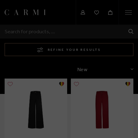
Togg
navi
SHI
SEARCH
REFINE YOUR RESULTS
SORT