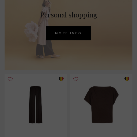
Personal shopping
MORE INFO