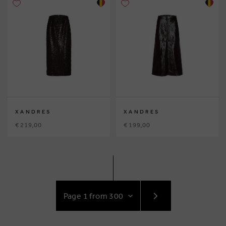
XANDRES
XANDRES
€ 219,00
€ 199,00
GO
TO
NEXT
PAGE