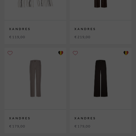
XANDRES
XANDRES
€ 119,00
€ 219,00
XANDRES
XANDRES
€ 179,00
€ 179,00