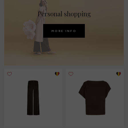
Personal shopping
MORE INFO