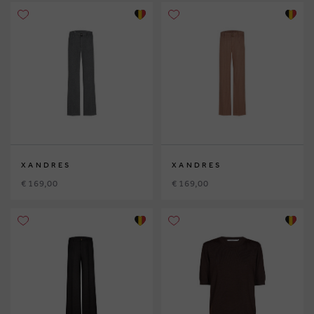
XANDRES
XANDRES
€ 169,00
€ 169,00