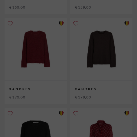
€ 159,00
€ 159,00
XANDRES
XANDRES
€ 179,00
€ 179,00