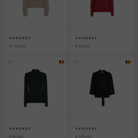
XANDRES
XANDRES
€ 199,00
€ 99,00
XANDRES
XANDRES
€ 99,00
€ 179,00