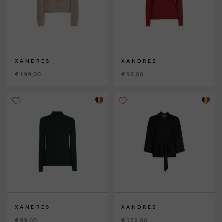
XANDRES
XANDRES
€ 199,00
€ 99,00
XANDRES
XANDRES
€ 99,00
€ 179,00