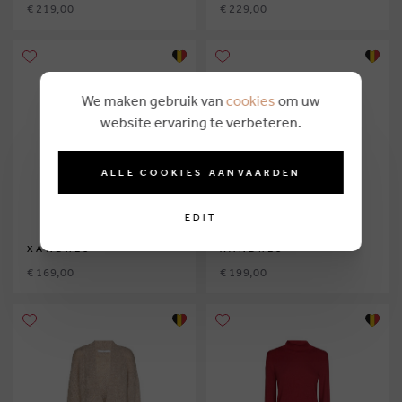
€ 219,00
€ 229,00
We maken gebruik van
cookies
om uw
website ervaring te verbeteren.
ALLE COOKIES AANVAARDEN
EDIT
XANDRES
XANDRES
€ 169,00
€ 199,00