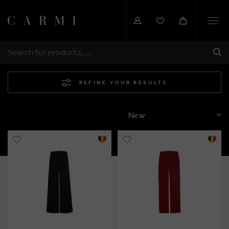
Togg
navi
SHI
SEARCH
REFINE YOUR RESULTS
SORT