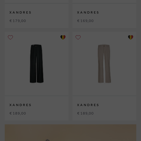
XANDRES
XANDRES
€ 179,00
€ 169,00
XANDRES
XANDRES
€ 189,00
€ 189,00