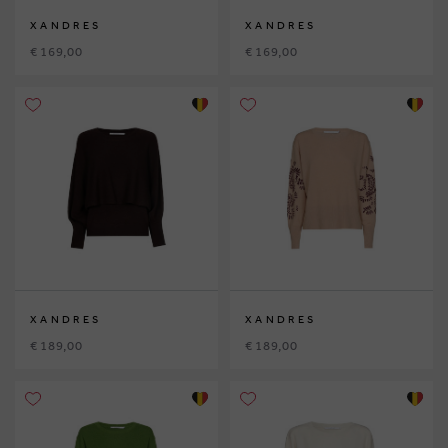
XANDRES
XANDRES
€ 169,00
€ 169,00
XANDRES
XANDRES
€ 189,00
€ 189,00