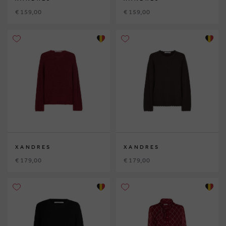
€ 159,00
€ 159,00
XANDRES
XANDRES
€ 179,00
€ 179,00