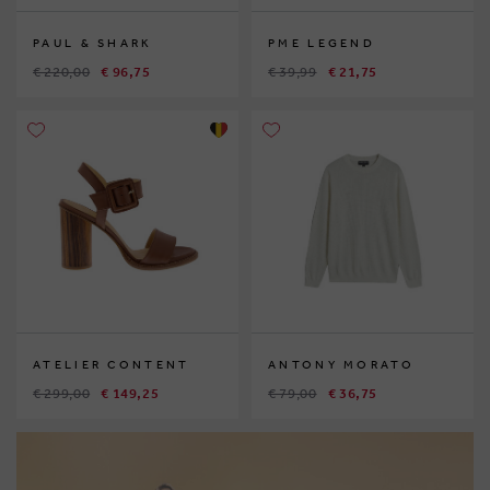
PAUL & SHARK
PME LEGEND
€ 220,00
€ 96,75
€ 39,99
€ 21,75
ATELIER CONTENT
ANTONY MORATO
€ 299,00
€ 149,25
€ 79,00
€ 36,75