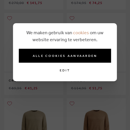
€ 270,00
€ 141,75
€ 174,95
€ 74,25
We maken gebruik van
cookies
om uw
website ervaring te verbeteren.
ALLE COOKIES AANVAARDEN
EDIT
CREAM
FRNCH
€ 89,95
€ 41,25
€ 114,95
€ 51,75