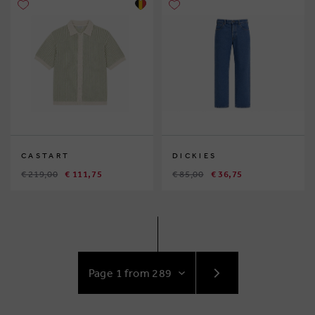
CASTART
DICKIES
€ 219,00
€ 111,75
€ 85,00
€ 36,75
GO
TO
NEXT
PAGE