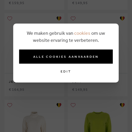
€ 159,95
€ 149,95
We maken gebruik van
cookies
om uw
website ervaring te verbeteren.
ALLE COOKIES AANVAARDEN
EDIT
JEFF
JEFF
€ 164,95
€ 149,95