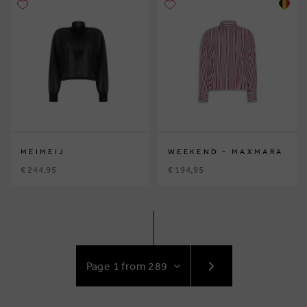
MEIMEIJ
WEEKEND - MAXMARA
€ 244,95
€ 194,95
GO
TO
NEXT
PAGE