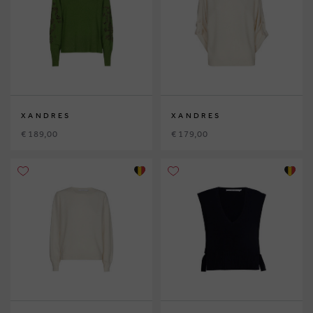
XANDRES
XANDRES
€ 189,00
€ 179,00