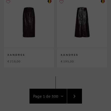
XANDRES
XANDRES
€ 219,00
€ 199,00
ACCÉDEZ
AU
SUIVANT
PAGE