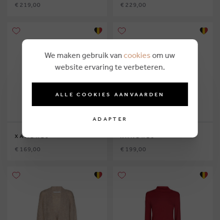
€ 219,00
€ 229,00
We maken gebruik van
cookies
om uw
website ervaring te verbeteren.
ALLE COOKIES AANVAARDEN
ADAPTER
XANDRES
XANDRES
€ 169,00
€ 199,00