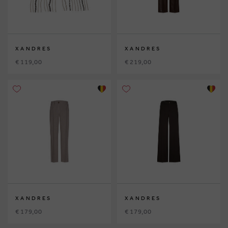
XANDRES
XANDRES
€ 119,00
€ 219,00
XANDRES
XANDRES
€ 179,00
€ 179,00