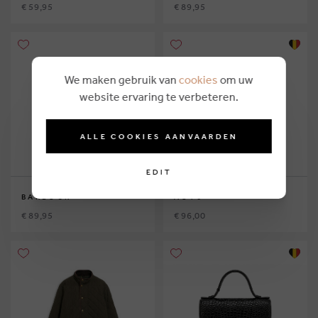
€ 59,95
€ 89,95
We maken gebruik van
cookies
om uw
website ervaring te verbeteren.
ALLE COOKIES AANVAARDEN
EDIT
BARBOUR
AO76
€ 89,95
€ 96,00