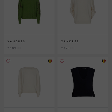
XANDRES
XANDRES
€ 189,00
€ 179,00