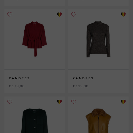
XANDRES
XANDRES
€ 179,00
€ 119,00