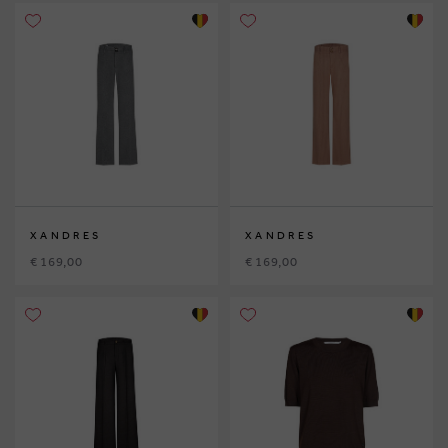
XANDRES
XANDRES
€ 169,00
€ 169,00