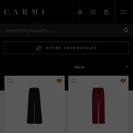
Togg
navi
SHI
SEARCH
REFINE YOUR RESULTS
SORT