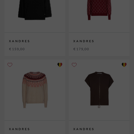
XANDRES
XANDRES
€ 159,00
€ 179,00
XANDRES
XANDRES