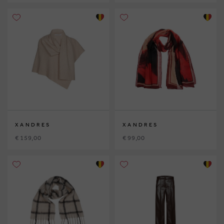
XANDRES
XANDRES
€ 159,00
€ 99,00