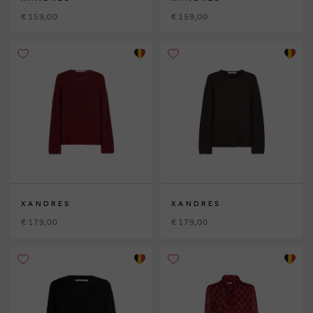
€ 159,00
€ 159,00
XANDRES
XANDRES
€ 179,00
€ 179,00