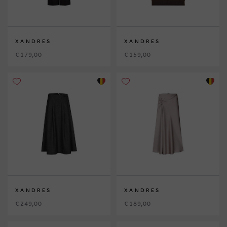
XANDRES
XANDRES
€ 179,00
€ 159,00
XANDRES
XANDRES
€ 249,00
€ 189,00