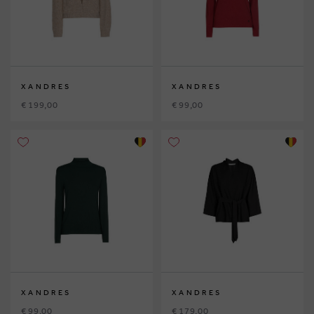
XANDRES
XANDRES
€ 199,00
€ 99,00
XANDRES
XANDRES
€ 99,00
€ 179,00