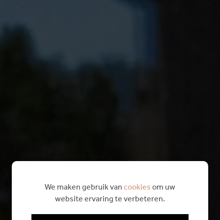
We maken gebruik van
cookies
om uw
website ervaring te verbeteren.