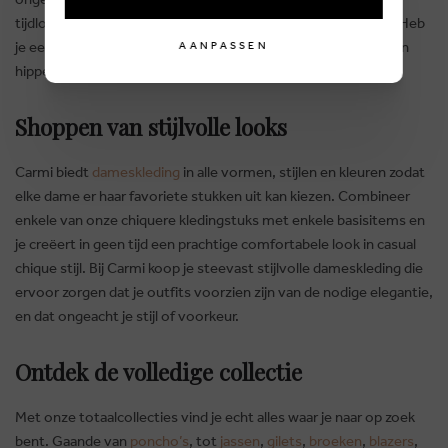
tijdloze
kokerjurk
, elegante
blouse
en mooi passende
blazer
. Heb
je een receptie of feest in het vooruitzicht, overweeg dan een
AANPASSEN
hippe
jumpsuit
of een modieuze
maxijurk
.
Shoppen van stijlvolle looks
Carmi biedt
dameskleding
in alle vormen, stijlen en kleuren zodat
elke dame er haar favoriete stukken uit kan kiezen. Combineer
enkele van onze chiquere kledingstuks met enkele basisitems en
je creëert in geen tijd een prachtige comfortabele look in casual
chique stijl. Bij Carmi koop je steevast stijlvolle dameskleding die
ervoor zorgen dat je outfits voorzien zijn van de nodige elegantie,
en dat ongeacht je stijl of voorkeur.
Ontdek de volledige collectie
Met onze totaalcollecties vind je echt alles waar je naar op zoek
bent. Gaande van
poncho’s
, tot
jassen
,
gilets
,
broeken
,
blazers
,