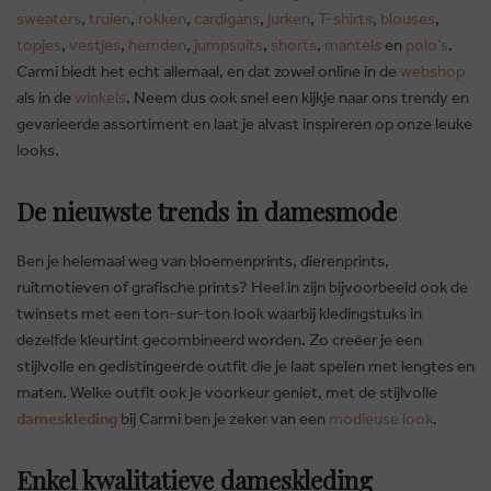
sweaters
,
truien
,
rokken
,
cardigans
,
jurken
,
T-shirts
,
blouses
,
topjes
,
vestjes
,
hemden
,
jumpsuits
,
shorts
,
mantels
en
polo’s
.
Carmi biedt het echt allemaal, en dat zowel online in de
webshop
als in de
winkels
. Neem dus ook snel een kijkje naar ons trendy en
gevarieerde assortiment en laat je alvast inspireren op onze leuke
looks.
De nieuwste trends in damesmode
Ben je helemaal weg van bloemenprints, dierenprints,
ruitmotieven of grafische prints? Heel in zijn bijvoorbeeld ook de
twinsets met een ton-sur-ton look waarbij kledingstuks in
dezelfde kleurtint gecombineerd worden. Zo creëer je een
stijlvolle en gedistingeerde outfit die je laat spelen met lengtes en
maten. Welke outfit ook je voorkeur geniet, met de stijlvolle
dameskleding
bij Carmi ben je zeker van een
modieuse look
.
Enkel kwalitatieve dameskleding