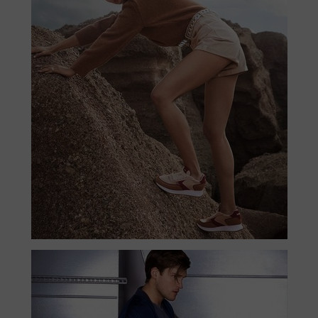
BRUSSELSESTEENWEG 129
1980 ZEMST, BELGIEN
E. INFO@CARMI.BE
T. +32 (0)16 61 71 60
© 2026 CARMI -