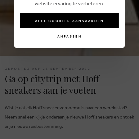
website ervaring te verbeteren.
ALLE COOKIES AANVAARDEN
ANPASSEN
GEPOSTED AUF 28 SEPTEMBER 2022
Ga op citytrip met Hoff
sneakers aan je voeten
Wist je dat elk Hoff sneaker vernoemd is naar een wereldstad?
Neem snel een kijkje onderaan je nieuwe Hoff sneakers en ontdek
er je nieuwe reisbestemming.