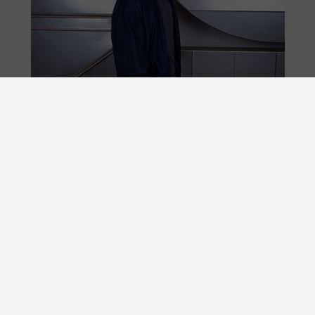
KLARER E-COMMERCE INNERHEALB DER EU MIT ODR-
INFOMATIONSPLATTFORM.
WEBSITE BY