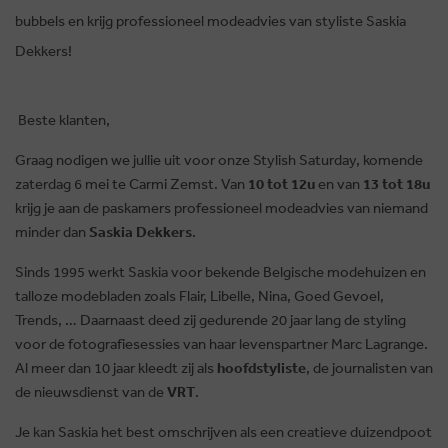
bubbels en krijg professioneel modeadvies van styliste Saskia
Dekkers!
Beste klanten,
Graag nodigen we jullie uit voor onze Stylish Saturday, komende
zaterdag 6 mei te Carmi Zemst. Van
10 tot 12u
en van
13 tot 18u
krijg je aan de paskamers professioneel modeadvies van niemand
minder dan
Saskia Dekkers
.
Sinds 1995 werkt Saskia voor bekende Belgische modehuizen en
talloze modebladen zoals Flair, Libelle, Nina, Goed Gevoel,
Trends, … Daarnaast deed zij gedurende 20 jaar lang de styling
voor de fotografiesessies van haar levenspartner Marc Lagrange.
Al meer dan 10 jaar kleedt zij als
hoofdstyliste
, de journalisten van
de nieuwsdienst van de
VRT
.
Je kan Saskia het best omschrijven als een creatieve duizendpoot