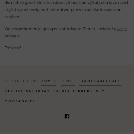
die niet zo goed ‘niets kan doen’. Sinds een vijftal jaren is ze naast
styliste, ook bezig met het ontwerpen van unieke kussens en
tapijten.
We verwelkomen je graag nu zaterdag te Zemst, inclusief
glaasje
bubbels!
Tot dan?
Z
O
M
E
R
L
E
N
T
E
D
A
M
E
S
C
O
L
L
E
C
T
I
E
GEPOSTED IN:
S
T
Y
L
I
S
H
S
A
T
U
R
D
A
Y
S
A
S
K
I
A
D
E
K
K
E
R
S
S
T
Y
L
I
S
T
E
M
O
D
E
A
D
V
I
E
S