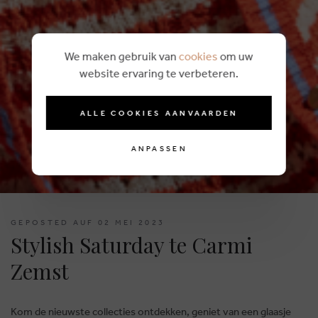
We maken gebruik van
cookies
om uw
website ervaring te verbeteren.
ALLE COOKIES AANVAARDEN
ANPASSEN
GEPOSTED AUF 02 MEI 2023
Stylish Saturday te Carmi
Zemst
Kom de nieuwste collecties ontdekken, geniet van een glaasje