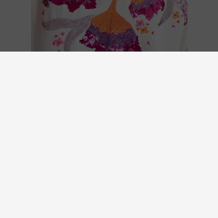
KLARER E-COMMERCE INNERHEALB DER EU MIT ODR-
INFOMATIONSPLATTFORM.
WEBSITE BY