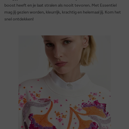
boost heeft en je laat stralen als nooit tevoren. Met Essentiel
mag jij gezien worden, kleurrijk, krachtig en helemaal jij. Kom het
snel ontdekken!
BRUSSELSESTEENWEG 129
1980 ZEMST, BELGIEN
E. INFO@CARMI.BE
T. +32 (0)16 61 71 60
© 2026 CARMI -