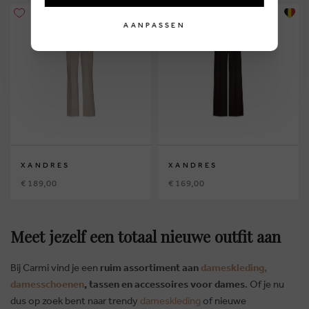
AANPASSEN
XANDRES
XANDRES
€ 189,00
€ 169,00
Meet jezelf een totaal nieuwe outfit aan
Bij Carmi vind je een
ruim assortiment aan
dameskleding,
damesschoenen
, tassen en accessoires voor dames
. Of je nu
dus op zoek bent naar trendy
dameskleding
of nieuwe