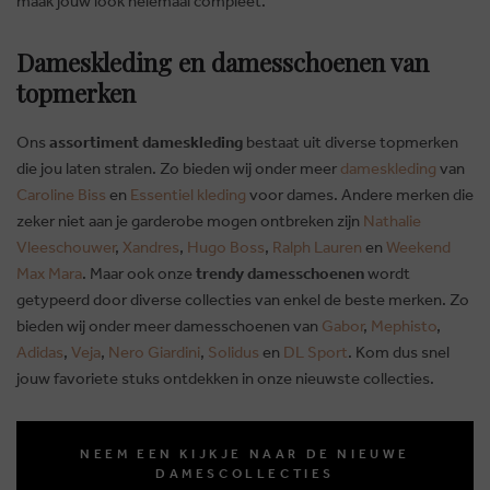
maak jouw look helemaal compleet.
Dameskleding en damesschoenen van
topmerken
Ons
assortiment dameskleding
bestaat uit diverse topmerken
die jou laten stralen. Zo bieden wij onder meer
dameskleding
van
Caroline Biss
en
Essentiel kleding
voor dames. Andere merken die
zeker niet aan je garderobe mogen ontbreken zijn
Nathalie
Vleeschouwer
,
Xandres
,
Hugo Boss
,
Ralph Lauren
en
Weekend
Max Mara
. Maar ook onze
trendy damesschoenen
wordt
getypeerd door diverse collecties van enkel de beste merken. Zo
bieden wij onder meer damesschoenen van
Gabor
,
Mephisto
,
Adidas
,
Veja
,
Nero Giardini
,
Solidus
en
DL Sport
. Kom dus snel
jouw favoriete stuks ontdekken in onze nieuwste collecties.
NEEM EEN KIJKJE NAAR DE NIEUWE
DAMESCOLLECTIES