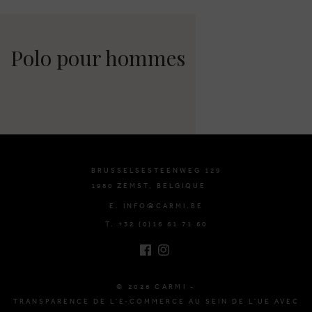
Polo pour hommes
BRUSSELSESTEENWEG 129
1980 ZEMST, BELGIQUE
E. INFO@CARMI.BE
T. +32 (0)16 61 71 60
© 2026 CARMI -
TRANSPARENCE DE L'E-COMMERCE AU SEIN DE L'UE AVEC