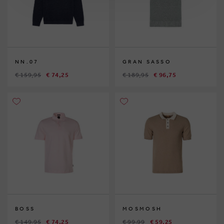
NN.07
GRAN SASSO
€ 159,95
€ 74,25
€ 189,95
€ 96,75
BOSS
MOSMOSH
€ 149,95
€ 74,25
€ 99,99
€ 59,25