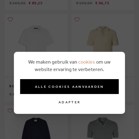
€ 169,95
€ 89,25
€ 199,95
€ 96,75
We maken gebruik van
cookies
om uw
website ervaring te verbeteren.
BOSS
SELECTED HOMME
ALLE COOKIES AANVAARDEN
€ 199,95
€ 104,25
€ 59,99
€ 33,75
ADAPTER