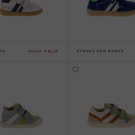
€ 69,95
€ 41,25
ME
STONES AND BONES
25
26
27
28
29
30
31
33
34