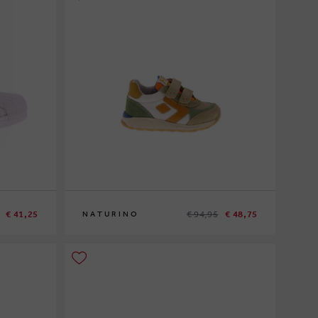
€ 41,25
€ 94,95
€ 48,75
NATURINO
22
23