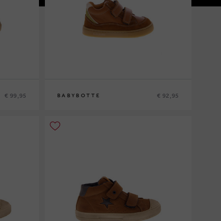
€ 99,95
€ 92,95
BABYBOTTE
20
21
22
23