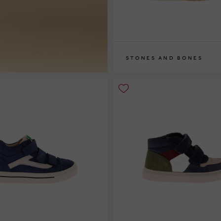
STONES AND BONES
28
29
30
31
32
33
34
35
36