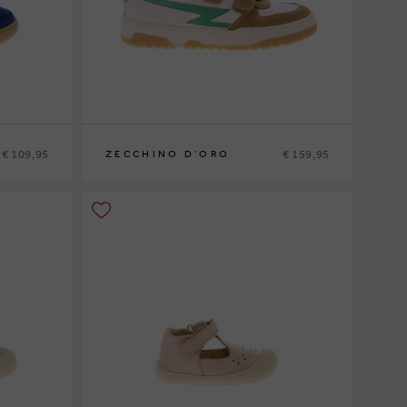
€ 109,95
€ 159,95
ZECCHINO D'ORO
33
34
35
36
37
38