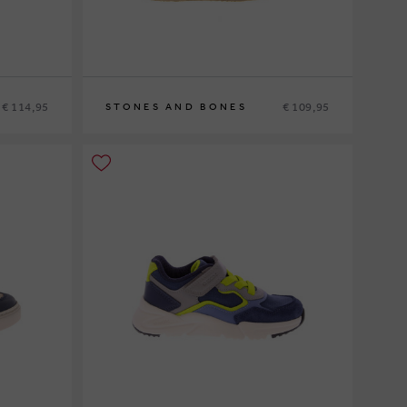
€ 114,95
€ 109,95
STONES AND BONES
24
25
26
27
28
29
30
31
32