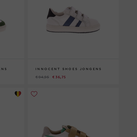
ENS
INNOCENT SHOES JONGENS
€ 94,95
€ 36,75
26
28
29
30