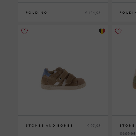
€ 124,95
POLDINO
POLDI
26
27
28
29
30
31
26
27
28
2
€ 97,95
STONES AND BONES
STONE
€ 109,95