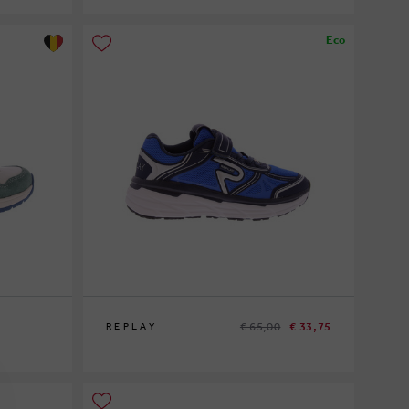
20
21
22
23
24
25
Eco
€ 65,00
€ 33,75
REPLAY
33
35
36
38
39