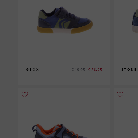
€ 49,95
€ 26,25
GEOX
STONE
25
26
26
28
30
3