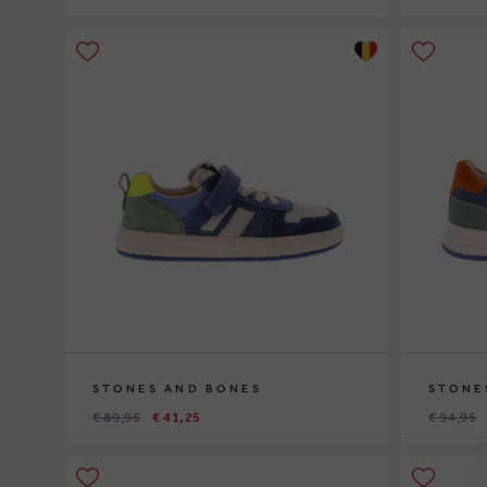
22
23
24
25
26
27
28
2
STONES AND BONES
STONE
€ 89,95
€ 41,25
€ 94,95
29
30
35
36
37
35