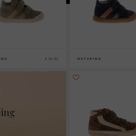
€ 99,95
INO
NATURINO
5
21
22
23
24
ping