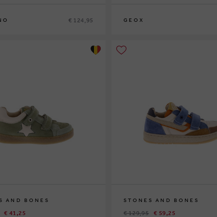
€ 124,95
NO
GEOX
9
30
24
25
26
27
S AND BONES
STONES AND BONES
€ 41,25
€ 129,95
€ 59,25