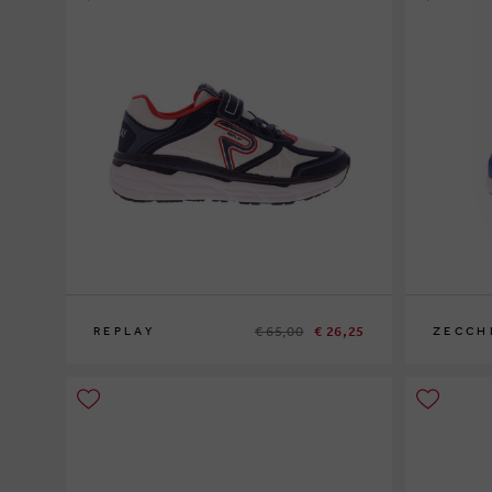
€ 65,00
€ 26,25
REPLAY
ZECCH
30
32
33
34
35
36
37
39
22
24
25