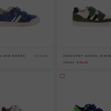
€ 114,95
S AND BONES
INNOCENT SHOES JONG
€ 89,95
€ 41,25
1
32
33
35
26
29
30
31
32
33