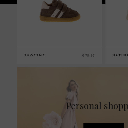
€ 79,95
SHOESME
NATUR
21
22
23
24
25
22
23
24
2
Personal shop