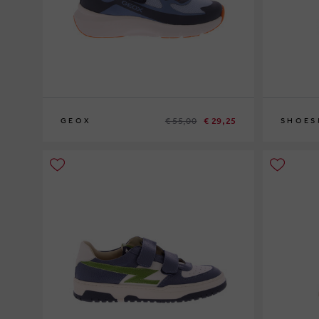
€ 55,00
€ 29,25
GEOX
SHOES
28
30
33
25