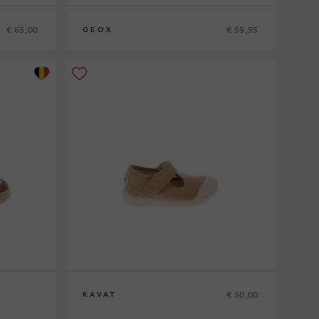
€ 65,00
€ 59,95
GEOX
25
26
27
28
29
30
31
32
€ 50,00
KAVAT