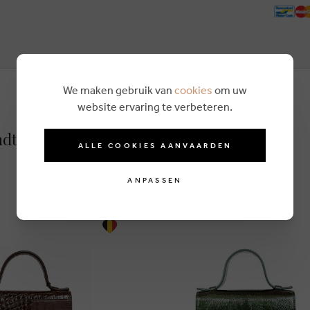
We maken gebruik van
cookies
om uw
website ervaring te verbeteren.
ndtasche braun
ALLE COOKIES AANVAARDEN
ANPASSEN