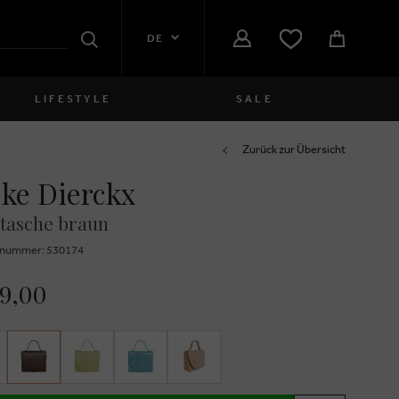
DE
Suchen
LIFESTYLE
SALE
Damen
Zurück zur Übersicht
ke Dierckx
close
Mädchen
tasche braun
close
Jungen
znummer: 530174
close
Herren
99,00
close