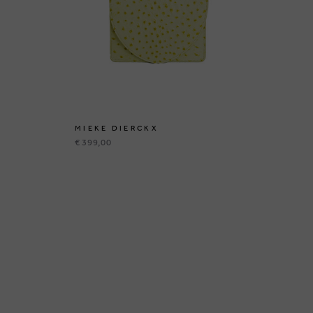
MIEKE DIERCKX
MI
€ 399,00
€ 3